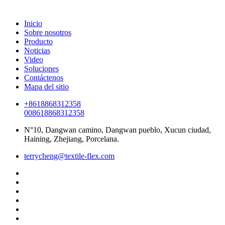
Inicio
Sobre nosotros
Producto
Noticias
Video
Soluciones
Contáctenos
Mapa del sitio
+8618868312358
008618868312358
N°10, Dangwan camino, Dangwan pueblo, Xucun ciudad,
Haining, Zhejiang, Porcelana.
terrycheng@textile-flex.com