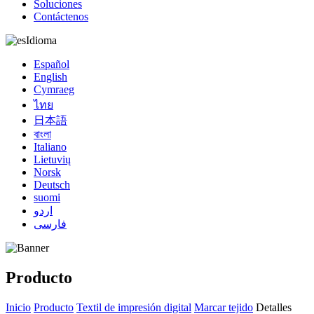
Soluciones
Contáctenos
Idioma
Español
English
Cymraeg
ไทย
日本語
বাংলা
Italiano
Lietuvių
Norsk
Deutsch
suomi
اردو
فارسی
Producto
Inicio
Producto
Textil de impresión digital
Marcar tejido
Detalles