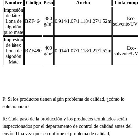
Nombre
Código
Peso
Ancho
Tinta comp
Impresión
de látex
380
Eco-
Lona de
BZF464
0.914/1.07/1.118/1.27/1.52m
g/m²
solvente/UV
algodón
puro mate
Impresión
de látex
400
Eco-
Lona de
BZF480
0.914/1.07/1.118/1.27/1.52m
g/m²
solvente/U
algodón
Mate
P: Si los productos tienen algún problema de calidad, ¿cómo lo
solucionarán?
R: Cada paso de la producción y los productos terminados serán
inspeccionados por el departamento de control de calidad antes del
envío. Una vez que se confirme el problema de calidad,